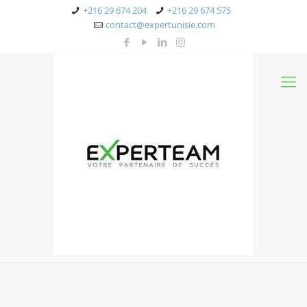
+216 29 674 204
+216 29 674 575
contact@expertunisie.com