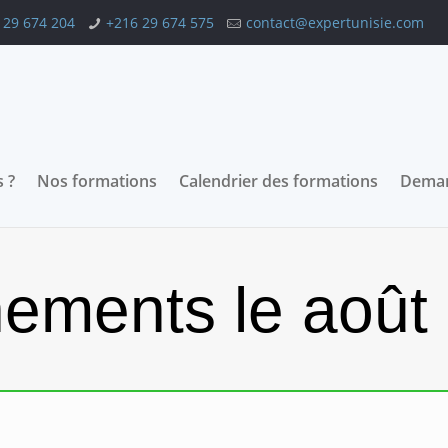
 29 674 204
+216 29 674 575
contact@expertunisie.com
 ?
Nos formations
Calendrier des formations
Deman
ements le août