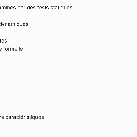
xaminés par des tests statiques
t dynamiques
tés
e formelle
rs caractéristiques