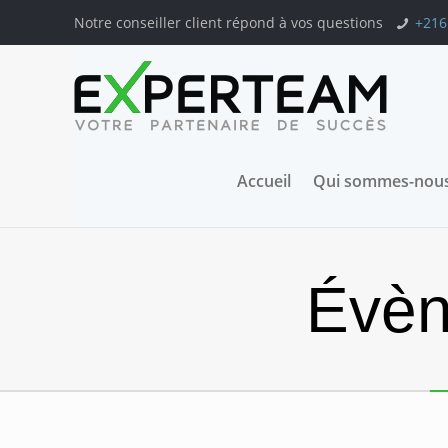
Notre conseiller client répond à vos questions
+216
Accueil
Qui sommes-nous
Évèn