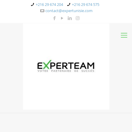
+216 29 674 204
+216 29 674 575
contact@expertunisie.com