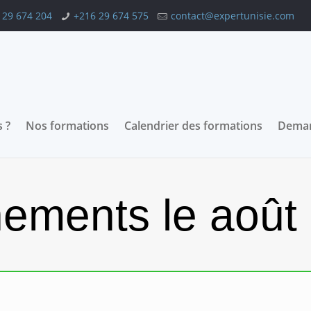
 29 674 204
+216 29 674 575
contact@expertunisie.com
 ?
Nos formations
Calendrier des formations
Deman
ements le août