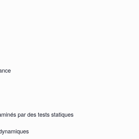
nance
xaminés par des tests statiques
t dynamiques