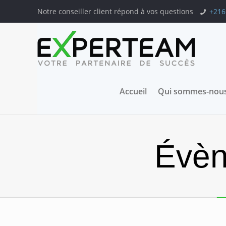
Notre conseiller client répond à vos questions
+216
Accueil
Qui sommes-nous
Évèn