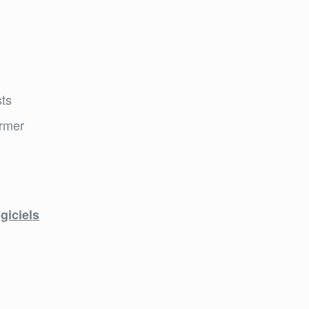
sts
ormer
giciels