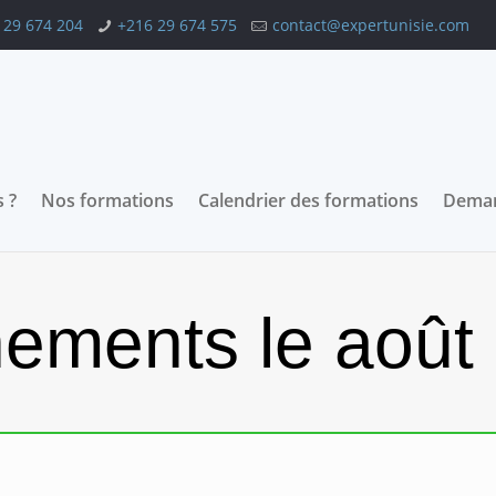
 29 674 204
+216 29 674 575
contact@expertunisie.com
 ?
Nos formations
Calendrier des formations
Deman
ements le août