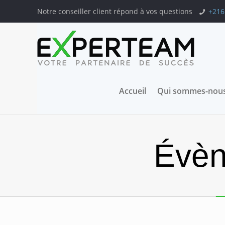
Notre conseiller client répond à vos questions
+216
Accueil
Qui sommes-nous
Évèn