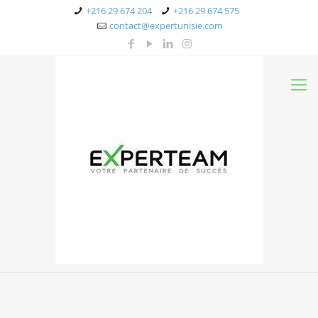
+216 29 674 204
+216 29 674 575
contact@expertunisie.com