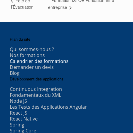
Formation ISTQB Fondation Intra-
Fête de
l’Évacuation
entreprise
Plan du site
Qui sommes-nous ?
Nos formations
Calendrier des formations
Demander un devis
Blog
Développment des applications
Continuous Integration
Fondamentaux du XML
Node JS
Les Tests des Applications Angular
React JS
React Native
Spring
Spring Core