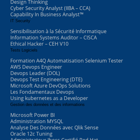
Design Thinking
Cyber Security Analyst (IIBA – CCA)
Capability In Business Analyst™
IT Security
Sensibilisation à la Sécurité Informatique
Information Systems Auditor – CISCA
Ethical Hacker – CEH V10
Tests Logiciels
Formation A4Q Automatisation Selenium Tester
AWS Devops Engineer
Devops Leader (DOL)
Devops Test Engineering (DTE)
Microsoft Azure DevOps Solutions
Les Fondamentaux Devops
Using kubernetes as a Developer
Gestion des données et des informations
Microsoft Power BI
Administration MYSQL
Analyse Des Données avec Qlik Sense
Oracle 12c Tuning
Administrateur Jboss Certifié Red Hat