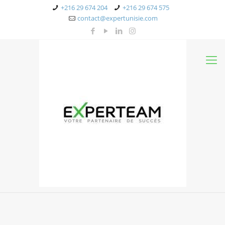
+216 29 674 204
+216 29 674 575
contact@expertunisie.com