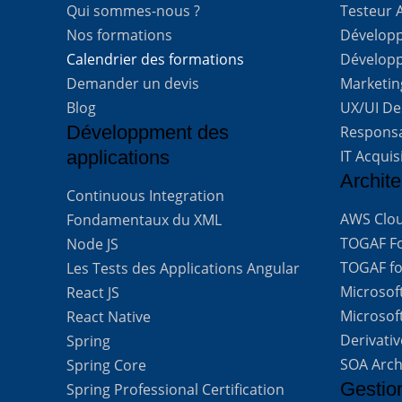
Qui sommes-nous ?
Testeur 
Nos formations
Développe
Calendrier des formations
Développ
Demander un devis
Marketing
Blog
UX/UI De
Développment des
Respons
applications
IT Acquis
Archite
Continuous Integration
AWS Clou
Fondamentaux du XML
TOGAF For
Node JS
TOGAF for
Les Tests des Applications Angular
Microsof
React JS
Microsof
React Native
Derivati
Spring
SOA Arch
Spring Core
Gestio
Spring Professional Certification