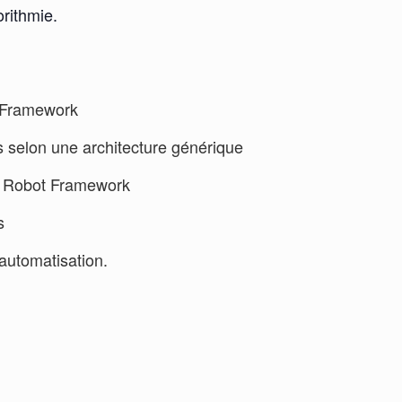
orithmie.
ot Framework
s selon une architecture générique
ec Robot Framework
s
’automatisation.