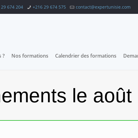
 29 674 204
+216 29 674 575
contact@expertunisie.com
 ?
Nos formations
Calendrier des formations
Deman
ements le août