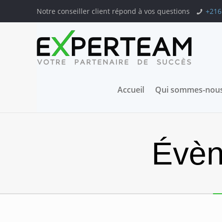
Notre conseiller client répond à vos questions
+216
Accueil
Qui sommes-nous
Évèn