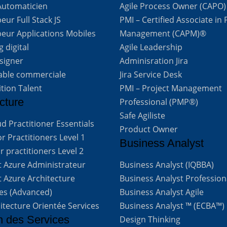
Automaticien
Agile Process Owner (CAPO)
ur Full Stack JS
PMI – Certified Associate in 
eur Applications Mobiles
Management (CAPM)®
 digital
Agile Leadership
signer
Adminisration Jira
able commerciale
Jira Service Desk
ition Talent
PMI – Project Management
cture
Professional (PMP®)
Safe Agiliste
d Practitioner Essentials
Product Owner
 Practitioners Level 1
Business Analyst
 practitioners Level 2
t Azure Administrateur
Business Analyst (IQBBA)
t Azure Architecture
Business Analyst Profession
ves (Advanced)
Business Analyst Agile
itecture Orientée Services
Business Analyst ™ (ECBA™)
n des Services
Design Thinking