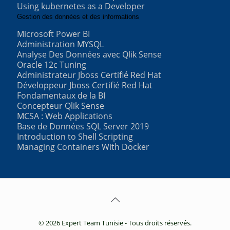
Using kubernetes as a Developer
Gestion des données et des informations
Microsoft Power BI
Administration MYSQL
Analyse Des Données avec Qlik Sense
Oracle 12c Tuning
Administrateur Jboss Certifié Red Hat
Développeur Jboss Certifié Red Hat
Fondamentaux de la BI
Concepteur Qlik Sense
MCSA : Web Applications
Base de Données SQL Server 2019
Introduction to Shell Scripting
Managing Containers With Docker
© 2026 Expert Team Tunisie - Tous droits réservés.