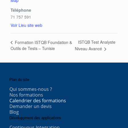
Map
Téléphone
71 757 591
Voir Lieu site web
ISTQB Test Analyste
Formation ISTQB Foundation &
Outils de Tests – Tunisie
Niveau Avancé
Plan du site
Qui sommes-nous ?
Nos formations
Calendrier des formations
Demander un devis
Blog
Développment des applications
Continuous Integration