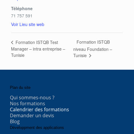
Téléphone
71 757 591
Voir Lieu site web
Formation ISTQB
Formation ISTQB Test
Manager – intra entreprise –
niveau Foundation –
Tunisie
Tunisie
Plan du site
Qui sommes-nous ?
Nos formations
Calendrier des formations
Demander un devis
Blog
Développment des applications