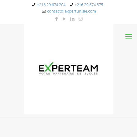
+216 29 674 204
+216 29 674 575
contact@expertunisie.com