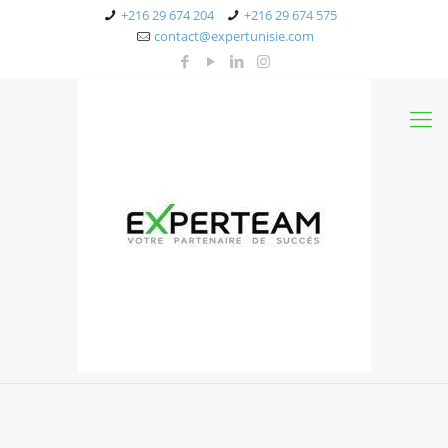
+216 29 674 204
+216 29 674 575
contact@expertunisie.com