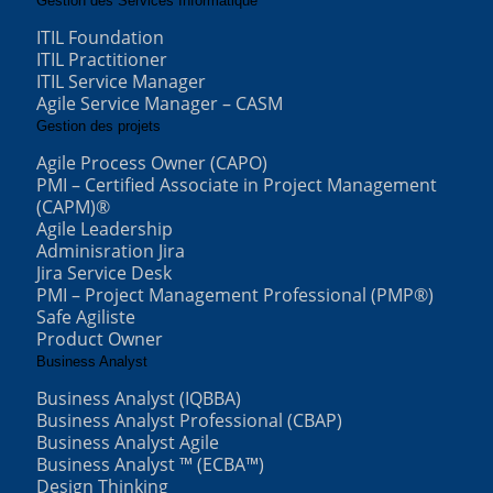
Gestion des Services Informatique
ITIL Foundation
ITIL Practitioner
ITIL Service Manager
Agile Service Manager – CASM
Gestion des projets
Agile Process Owner (CAPO)
PMI – Certified Associate in Project Management
(CAPM)®
Agile Leadership
Adminisration Jira
Jira Service Desk
PMI – Project Management Professional (PMP®)
Safe Agiliste
Product Owner
Business Analyst
Business Analyst (IQBBA)
Business Analyst Professional (CBAP)
Business Analyst Agile
Business Analyst ™ (ECBA™)
Design Thinking