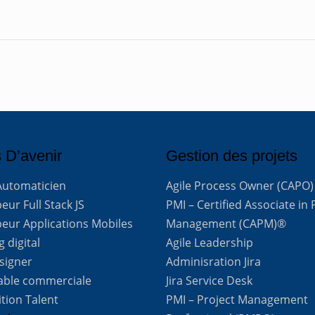
 D’avenir
Gestion des projets
Automaticien
Agile Process Owner (CAPO)
ur Full Stack JS
PMI – Certified Associate in 
eur Applications Mobiles
Management (CAPM)®
 digital
Agile Leadership
signer
Adminisration Jira
able commerciale
Jira Service Desk
ition Talent
PMI – Project Management