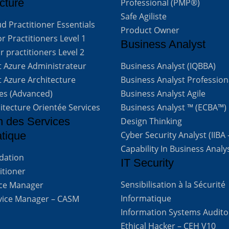
cture
Professional (PMP®)
Safe Agiliste
d Practitioner Essentials
Product Owner
 Practitioners Level 1
Business Analyst
 practitioners Level 2
t Azure Administrateur
Business Analyst (IQBBA)
t Azure Architecture
Business Analyst Profession
ves (Advanced)
Business Analyst Agile
itecture Orientée Services
Business Analyst ™ (ECBA™)
n des Services
Design Thinking
atique
Cyber Security Analyst (IIBA
Capability In Business Analy
ndation
IT Security
titioner
Sensibilisation à la Sécurité
vice Manager
Informatique
rvice Manager – CASM
Information Systems Audito
Ethical Hacker – CEH V10