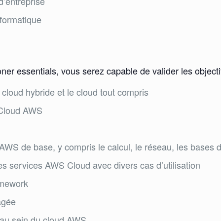
’entreprise
formatique
oner essentials, vous serez capable de valider les object
le cloud hybride et le cloud tout compris
u Cloud AWS
 AWS de base, y compris le calcul, le réseau, les bases 
des services AWS Cloud avec divers cas d’utilisation
amework
agée
é au sein du cloud AWS