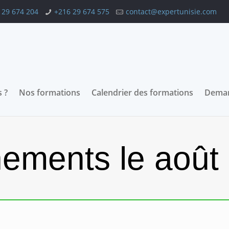
 29 674 204
+216 29 674 575
contact@expertunisie.com
 ?
Nos formations
Calendrier des formations
Deman
ements le août