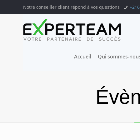
Notre conseiller client répond à vos questions
+216
Accueil
Qui sommes-nous
Évèn