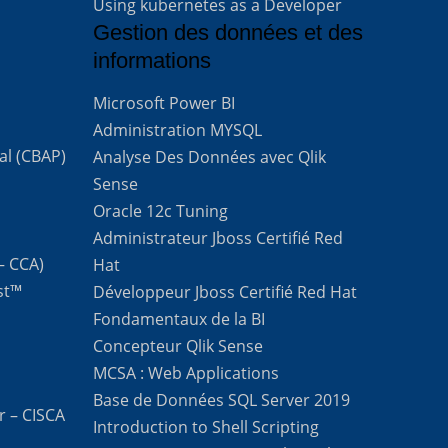
Using kubernetes as a Developer
Gestion des données et des
informations
Microsoft Power BI
Administration MYSQL
al (CBAP)
Analyse Des Données avec Qlik
Sense
Oracle 12c Tuning
Administrateur Jboss Certifié Red
 – CCA)
Hat
st™
Développeur Jboss Certifié Red Hat
Fondamentaux de la BI
Concepteur Qlik Sense
MCSA : Web Applications
Base de Données SQL Server 2019
r – CISCA
Introduction to Shell Scripting