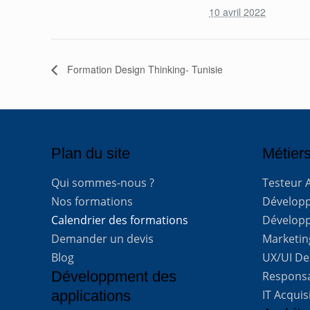
10 avril 2022
Formation Design Thinking- Tunisie
Plan du site
Métiers
Qui sommes-nous ?
Testeur 
Nos formations
Développe
Calendrier des formations
Développ
Demander un devis
Marketing
Blog
UX/UI De
Développment des
Respons
applications
IT Acquis