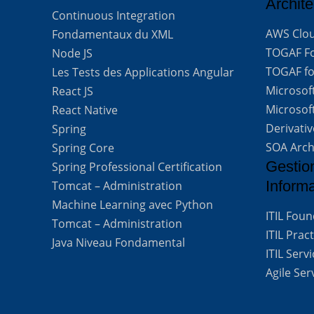
Archite
Continuous Integration
AWS Clou
Fondamentaux du XML
TOGAF For
Node JS
TOGAF for
Les Tests des Applications Angular
Microsof
React JS
Microsof
React Native
Derivati
Spring
SOA Arch
Spring Core
Gestio
Spring Professional Certification
Inform
Tomcat – Administration
Machine Learning avec Python
ITIL Fou
Tomcat – Administration
ITIL Prac
Java Niveau Fondamental
ITIL Ser
Agile Se