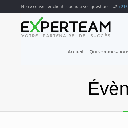
Notre conseiller client répond à vos questions
+216
Accueil
Qui sommes-nous
Évèn