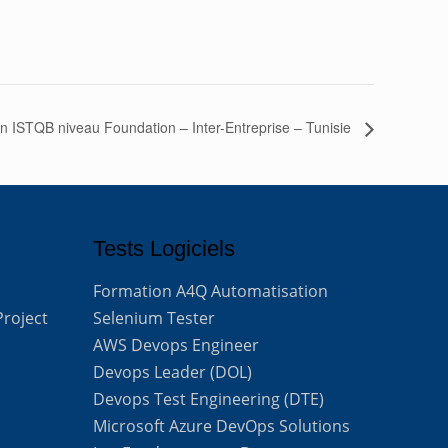
n ISTQB niveau Foundation – Inter-Entreprise – Tunisie
Tests Logiciels
Formation A4Q Automatisation
Project
Selenium Tester
AWS Devops Engineer
Devops Leader (DOL)
Devops Test Engineering (DTE)
Microsoft Azure DevOps Solutions