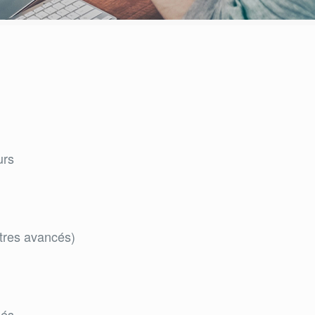
urs
iltres avancés)
sés