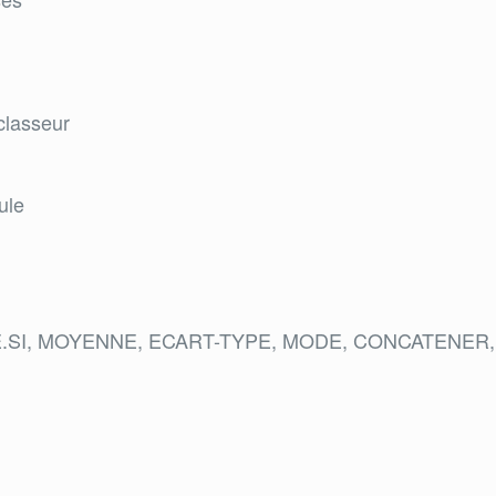
classeur
ule
NNE.SI, MOYENNE, ECART-TYPE, MODE, CONCATENE