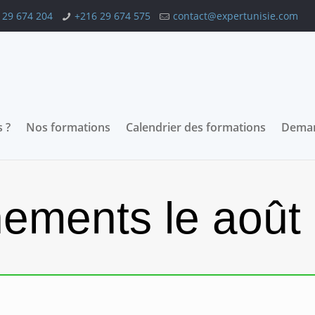
 29 674 204
+216 29 674 575
contact@expertunisie.com
 ?
Nos formations
Calendrier des formations
Deman
ements le août