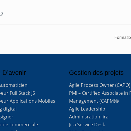
00
Formatio
 D’avenir
Gestion des projets
Automaticien
Agile Process Owner (CAPO)
ur Full Stack JS
PMI – Certified Associate in 
eur Applications Mobiles
Management (CAPM)®
 digital
Agile Leadership
signer
Adminisration Jira
able commerciale
Jira Service Desk