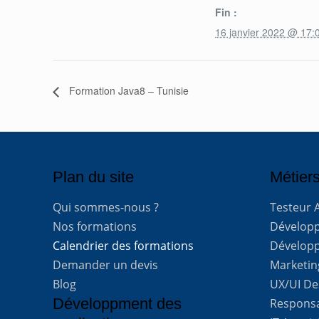
Fin :
16 janvier 2022 @ 17:
Formation Java8 – Tunisie
Plan du site
Métiers
Qui sommes-nous ?
Testeur 
Nos formations
Développe
Calendrier des formations
Développ
Demander un devis
Marketing
Blog
UX/UI De
Développment des
Respons