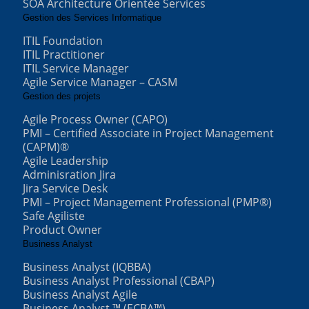
SOA Architecture Orientée Services
Gestion des Services Informatique
ITIL Foundation
ITIL Practitioner
ITIL Service Manager
Agile Service Manager – CASM
Gestion des projets
Agile Process Owner (CAPO)
PMI – Certified Associate in Project Management
(CAPM)®
Agile Leadership
Adminisration Jira
Jira Service Desk
PMI – Project Management Professional (PMP®)
Safe Agiliste
Product Owner
Business Analyst
Business Analyst (IQBBA)
Business Analyst Professional (CBAP)
Business Analyst Agile
Business Analyst ™ (ECBA™)