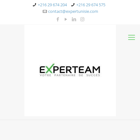
+216 29 674 204
+216 29 674 575
contact@expertunisie.com