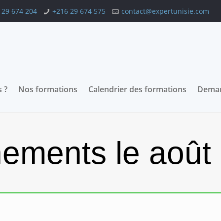
 29 674 204
+216 29 674 575
contact@expertunisie.com
 ?
Nos formations
Calendrier des formations
Deman
ements le août