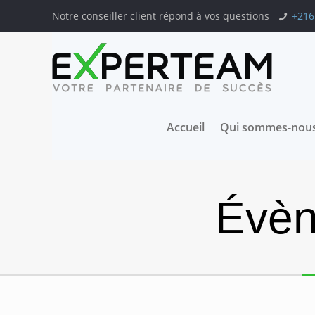
Notre conseiller client répond à vos questions
+216
Accueil
Qui sommes-nous
Évèn