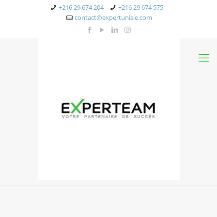
+216 29 674 204
+216 29 674 575
contact@expertunisie.com