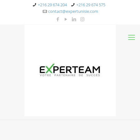
+216 29 674 204
+216 29 674 575
contact@expertunisie.com