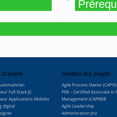
Prérequ
 D’avenir
Gestion des projets
Automaticien
Agile Process Owner (CAPO)
ur Full Stack JS
PMI – Certified Associate in 
eur Applications Mobiles
Management (CAPM)®
 digital
Agile Leadership
signer
Adminisration Jira