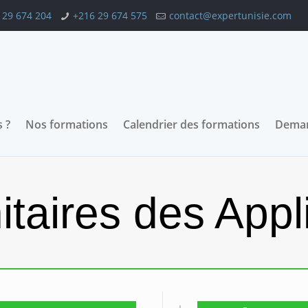
 29 674 204
+216 29 674 575
contact@expertunisie.com
 ?
Nos formations
Calendrier des formations
Deman
itaires des Appl