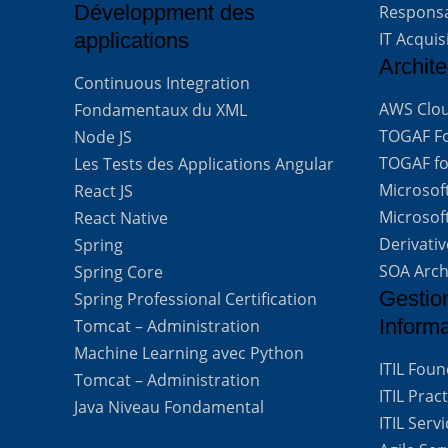
Développment des
Respons
applications
IT Acquis
Archite
Continuous Integration
AWS Clou
Fondamentaux du XML
TOGAF For
Node JS
TOGAF for
Les Tests des Applications Angular
Microsof
React JS
Microsof
React Native
Derivati
Spring
SOA Arch
Spring Core
Gestio
Spring Professional Certification
Inform
Tomcat – Administration
Machine Learning avec Python
ITIL Fou
Tomcat – Administration
ITIL Prac
Java Niveau Fondamental
ITIL Ser