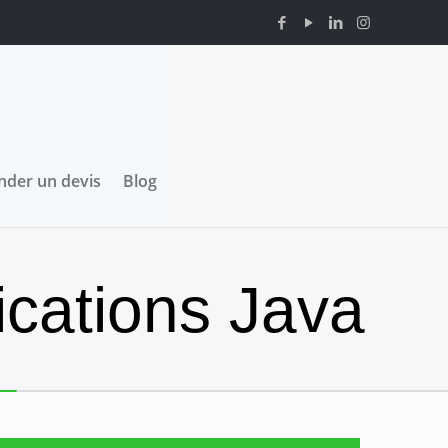
der un devis
Blog
ications Java