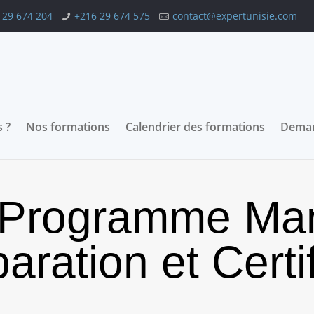
 29 674 204
+216 29 674 575
contact@expertunisie.com
 ?
Nos formations
Calendrier des formations
Deman
r Programme Ma
paration et Cert