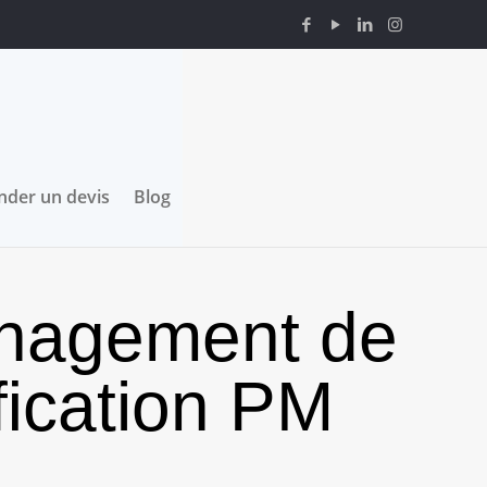
der un devis
Blog
nagement de
iﬁcation PM