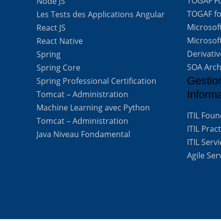
TOGAF For
Node JS
TOGAF for
Les Tests des Applications Angular
Microsof
React JS
Microsof
React Native
Derivati
Spring
SOA Arch
Spring Core
Gestio
Spring Professional Certification
Inform
Tomcat – Administration
Machine Learning avec Python
ITIL Fou
Tomcat – Administration
ITIL Prac
Java Niveau Fondamental
ITIL Ser
Agile Se