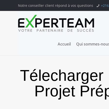
Notre conseiller client répond à vos questions
+216
Accueil
Qui sommes-nous
Télecharge
Projet Pré