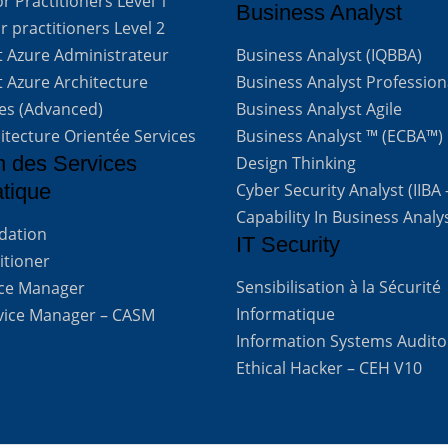
 Practitioners Level 1
Business Analyst
 practitioners Level 2
t Azure Administrateur
Business Analyst (IQBBA)
t Azure Architecture
Business Analyst Profession
ves (Advanced)
Business Analyst Agile
itecture Orientée Services
Business Analyst ™ (ECBA™)
n des Services
Design Thinking
atique
Cyber Security Analyst (IIBA
Capability In Business Analy
ndation
IT Security
titioner
Sensibilisation à la Sécurité
vice Manager
Informatique
rvice Manager – CASM
Information Systems Audito
Ethical Hacker – CEH V10