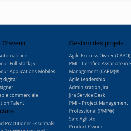
 D’avenir
Gestion des projets
Automaticien
Agile Process Owner (CAPO)
ur Full Stack JS
PMI – Certified Associate in 
eur Applications Mobiles
Management (CAPM)®
 digital
Agile Leadership
signer
Adminisration Jira
able commerciale
Jira Service Desk
ition Talent
PMI – Project Management
cture
Professional (PMP®)
Safe Agiliste
d Practitioner Essentials
Product Owner