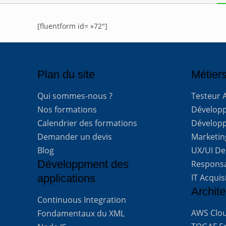
[fluentform id= »72″]
Plan du site
Métiers
Qui sommes-nous ?
Testeur 
Nos formations
Développe
Calendrier des formations
Développ
Demander un devis
Marketing
Blog
UX/UI De
Développment des
Respons
applications
IT Acquis
Archite
Continuous Integration
AWS Clou
Fondamentaux du XML