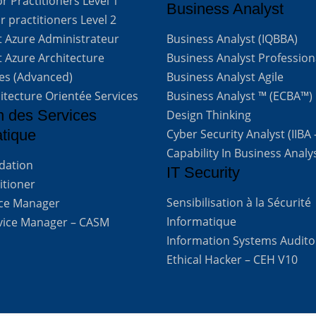
 Practitioners Level 1
Business Analyst
 practitioners Level 2
t Azure Administrateur
Business Analyst (IQBBA)
t Azure Architecture
Business Analyst Profession
ves (Advanced)
Business Analyst Agile
itecture Orientée Services
Business Analyst ™ (ECBA™)
n des Services
Design Thinking
atique
Cyber Security Analyst (IIBA
Capability In Business Analy
ndation
IT Security
titioner
Sensibilisation à la Sécurité
vice Manager
Informatique
rvice Manager – CASM
Information Systems Audito
Ethical Hacker – CEH V10