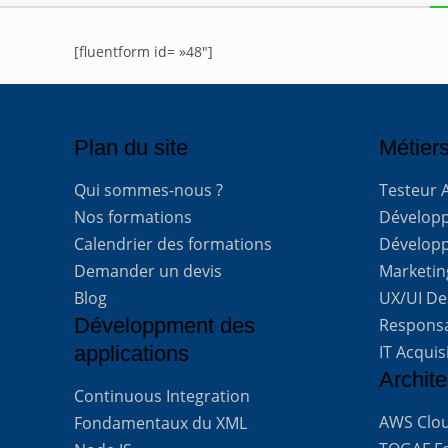
[fluentform id= »48″]
Plan du site
Métiers
Qui sommes-nous ?
Testeur 
Nos formations
Développe
Calendrier des formations
Développ
Demander un devis
Marketing
Blog
UX/UI De
Développment des
Respons
applications
IT Acquis
Archite
Continuous Integration
AWS Clou
Fondamentaux du XML