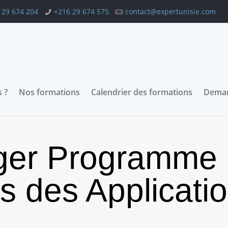
 29 674 204
+216 29 674 575
contact@expertunisie.com
 ?
Nos formations
Calendrier des formations
Deman
ger Programme 
es des Applicati