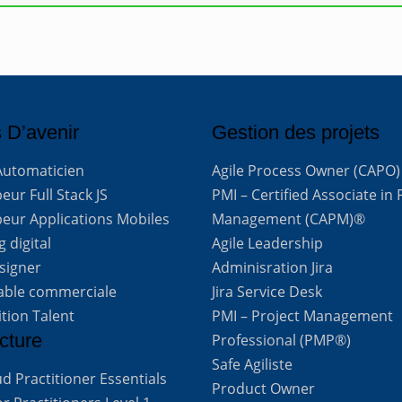
 D’avenir
Gestion des projets
Automaticien
Agile Process Owner (CAPO)
ur Full Stack JS
PMI – Certified Associate in 
eur Applications Mobiles
Management (CAPM)®
 digital
Agile Leadership
signer
Adminisration Jira
able commerciale
Jira Service Desk
ition Talent
PMI – Project Management
cture
Professional (PMP®)
Safe Agiliste
d Practitioner Essentials
Product Owner