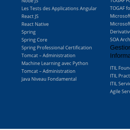
TOGAF For
Node JS
TOGAF for
Les Tests des Applications Angular
Microsof
React JS
Microsof
React Native
Derivati
Spring
SOA Arch
Spring Core
Gestio
Spring Professional Certification
Inform
Tomcat – Administration
Machine Learning avec Python
ITIL Fou
Tomcat – Administration
ITIL Prac
Java Niveau Fondamental
ITIL Ser
Agile Se