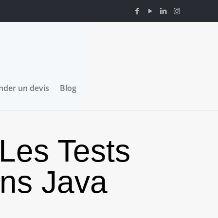
der un devis
Blog
Les Tests
ons Java