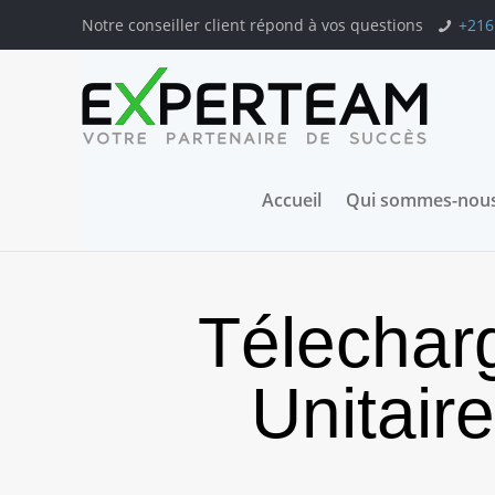
Notre conseiller client répond à vos questions
+216
Accueil
Qui sommes-nous
Télechar
Unitair