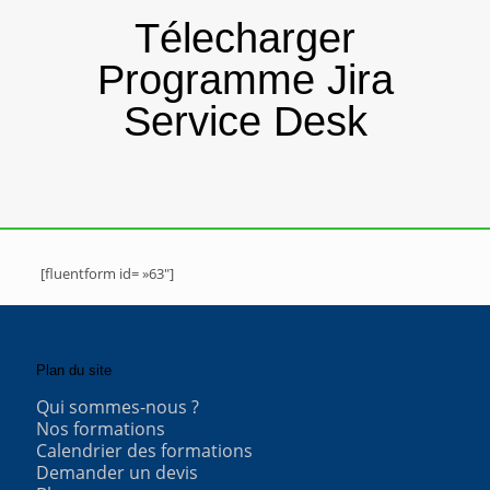
Télecharger
Programme Jira
Service Desk
[fluentform id= »63″]
Plan du site
Qui sommes-nous ?
Nos formations
Calendrier des formations
Demander un devis