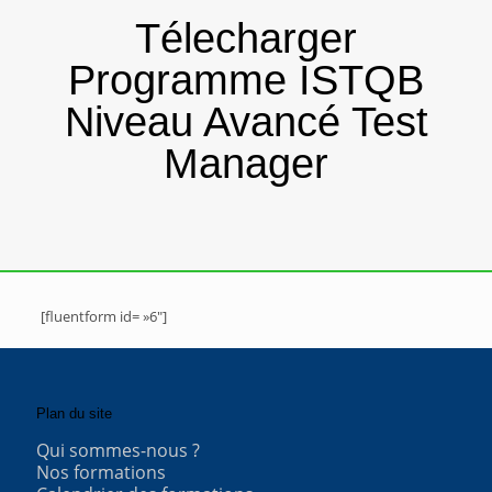
Télecharger
Programme ISTQB
Niveau Avancé Test
Manager
[fluentform id= »6″]
Plan du site
Qui sommes-nous ?
Nos formations