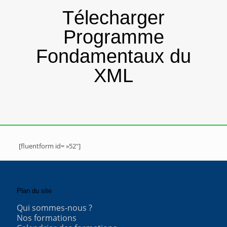
Télecharger
Programme
Fondamentaux du
XML
[fluentform id= »52″]
Plan du site
Qui sommes-nous ?
Nos formations