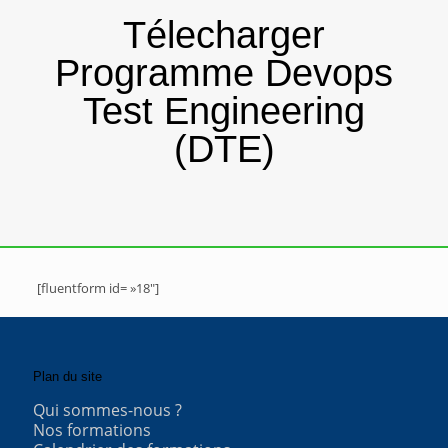
Télecharger
Programme Devops
Test Engineering
(DTE)
[fluentform id= »18″]
Plan du site
Qui sommes-nous ?
Nos formations