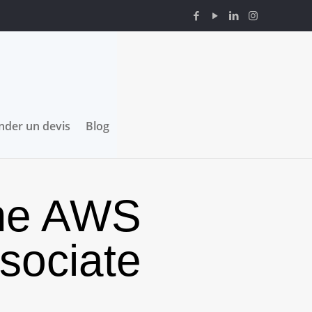
der un devis
Blog
me AWS
sociate