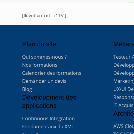
[fluentform id= »116″]
Plan du site
Métiers
Qui sommes-nous ?
Testeur 
Nos formations
Développe
Calendrier des formations
Développ
Demander un devis
Marketing
Blog
UX/UI De
Développment des
Respons
applications
IT Acquis
Archite
Continuous Integration
AWS Clou
Fondamentaux du XML