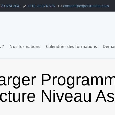
 29 674 204
+216 29 674 575
contact@expertunisie.com
 ?
Nos formations
Calendrier des formations
Deman
harger Program
ecture Niveau As