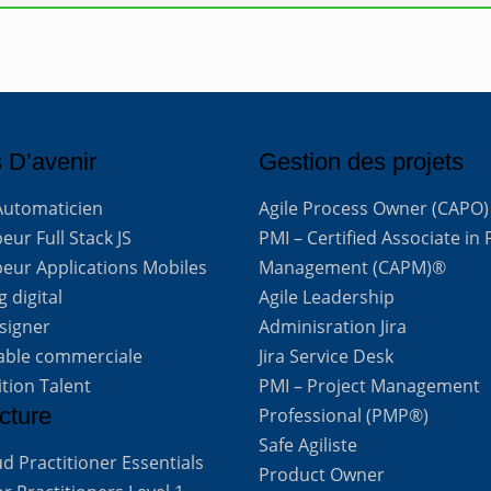
 D’avenir
Gestion des projets
Automaticien
Agile Process Owner (CAPO)
ur Full Stack JS
PMI – Certified Associate in 
eur Applications Mobiles
Management (CAPM)®
 digital
Agile Leadership
signer
Adminisration Jira
able commerciale
Jira Service Desk
ition Talent
PMI – Project Management
cture
Professional (PMP®)
Safe Agiliste
d Practitioner Essentials
Product Owner