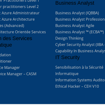
 Practitioners Level 1
Business Analyst
 practitioners Level 2
t Azure Administrateur
Business Analyst (IQBBA)
t Azure Architecture
Business Analyst Profession
ves (Advanced)
Business Analyst Agile
itecture Orientée Services
Business Analyst ™ (ECBA™)
n des Services
Design Thinking
atique
Cyber Security Analyst (IIBA
Capability In Business Analy
ndation
IT Security
titioner
Sensibilisation à la Sécurité
vice Manager
Informatique
rvice Manager – CASM
Information Systems Audito
Ethical Hacker – CEH V10