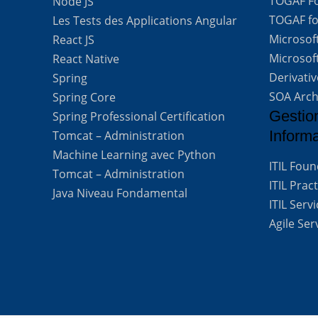
TOGAF For
Node JS
TOGAF for
Les Tests des Applications Angular
Microsof
React JS
Microsof
React Native
Derivati
Spring
SOA Arch
Spring Core
Gestio
Spring Professional Certification
Inform
Tomcat – Administration
Machine Learning avec Python
ITIL Fou
Tomcat – Administration
ITIL Prac
Java Niveau Fondamental
ITIL Ser
Agile Se