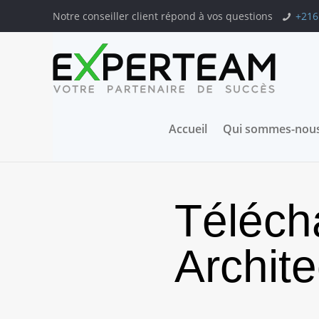
Notre conseiller client répond à vos questions
+216
Accueil
Qui sommes-nous
Téléc
Archit