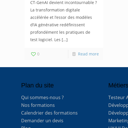
CT-GenAI devient incontournable ?
La transformation digitale
accélérée et l’essor des modèles
d’IA générative redéfinissent
profondément les pratiques de
test logiciel. Les
[…]
0
Read more
Plan du site
Métiers
Qui sommes-nous ?
Testeur 
Nos formations
Développe
Calendrier des formations
Développ
Demander un devis
Marketing