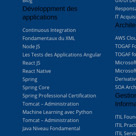
Blog
UX/UI De
Développment des
Respons
applications
IT Acquis
Archite
Continuous Integration
AWS Clou
Fondamentaux du XML
TOGAF For
Node JS
TOGAF for
Les Tests des Applications Angular
Microsof
React JS
Microsof
React Native
Derivati
Spring
SOA Arch
Spring Core
Gestio
Spring Professional Certification
Inform
Tomcat – Administration
Machine Learning avec Python
ITIL Fou
Tomcat – Administration
ITIL Prac
Java Niveau Fondamental
ITIL Ser