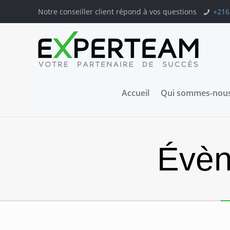
Notre conseiller client répond à vos questions
+216
Accueil
Qui sommes-nous
Évèn