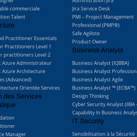
signer
Adminisration Jira
able commerciale
Jira Service Desk
ition Talent
PMI – Project Management
cture
Professional (PMP®)
Safe Agiliste
d Practitioner Essentials
Product Owner
 Practitioners Level 1
Business Analyst
 practitioners Level 2
t Azure Administrateur
Business Analyst (IQBBA)
t Azure Architecture
Business Analyst Profession
ves (Advanced)
Business Analyst Agile
itecture Orientée Services
Business Analyst ™ (ECBA™)
n des Services
Design Thinking
atique
Cyber Security Analyst (IIBA
Capability In Business Analy
ndation
IT Security
titioner
Sensibilisation à la Sécurité
vice Manager