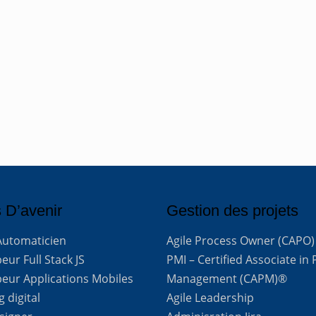
 D’avenir
Gestion des projets
Automaticien
Agile Process Owner (CAPO)
ur Full Stack JS
PMI – Certified Associate in 
eur Applications Mobiles
Management (CAPM)®
 digital
Agile Leadership