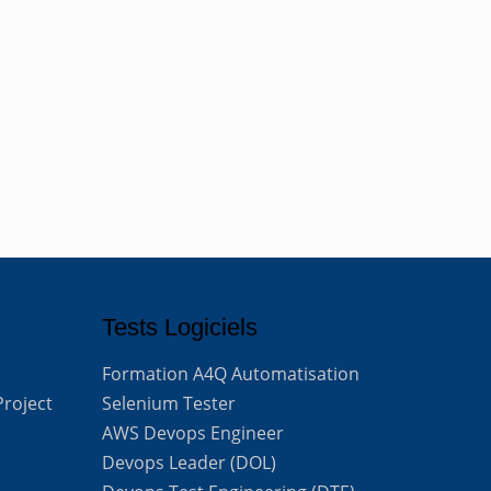
Tests Logiciels
Formation A4Q Automatisation
Project
Selenium Tester
AWS Devops Engineer
Devops Leader (DOL)