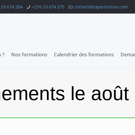
 29 674 204
+216 29 674 575
contact@expertunisie.com
 ?
Nos formations
Calendrier des formations
Deman
ements le août