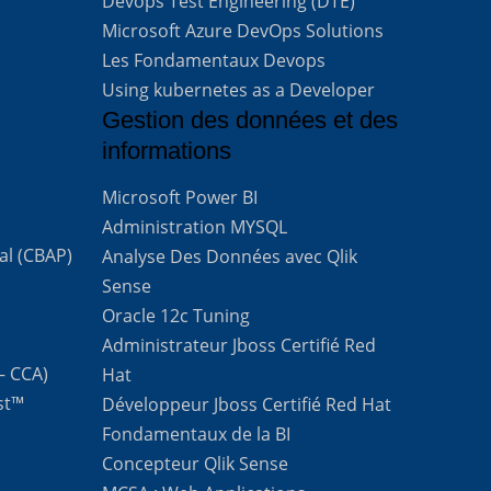
Devops Test Engineering (DTE)
Microsoft Azure DevOps Solutions
Les Fondamentaux Devops
Using kubernetes as a Developer
Gestion des données et des
informations
Microsoft Power BI
Administration MYSQL
al (CBAP)
Analyse Des Données avec Qlik
Sense
Oracle 12c Tuning
Administrateur Jboss Certifié Red
 – CCA)
Hat
st™
Développeur Jboss Certifié Red Hat
Fondamentaux de la BI
Concepteur Qlik Sense