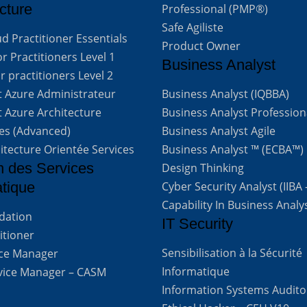
cture
Professional (PMP®)
Safe Agiliste
d Practitioner Essentials
Product Owner
 Practitioners Level 1
Business Analyst
 practitioners Level 2
t Azure Administrateur
Business Analyst (IQBBA)
t Azure Architecture
Business Analyst Profession
ves (Advanced)
Business Analyst Agile
itecture Orientée Services
Business Analyst ™ (ECBA™)
n des Services
Design Thinking
atique
Cyber Security Analyst (IIBA
Capability In Business Analy
ndation
IT Security
titioner
Sensibilisation à la Sécurité
vice Manager
Informatique
rvice Manager – CASM
Information Systems Audito