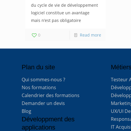
du cycle de vie de développement
logiciel constitue un avantage
mais n’est pas obligatoire
0
Read more
Plan du site
Métiers
Qui sommes-nous ?
Testeur 
Nos formations
Développe
Calendrier des formations
Développ
Demander un devis
Marketing
Blog
UX/UI De
Développment des
Respons
applications
IT Acquis