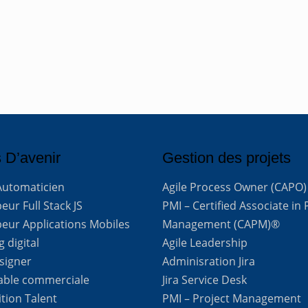
 D’avenir
Gestion des projets
Automaticien
Agile Process Owner (CAPO)
ur Full Stack JS
PMI – Certified Associate in 
eur Applications Mobiles
Management (CAPM)®
 digital
Agile Leadership
signer
Adminisration Jira
able commerciale
Jira Service Desk
ition Talent
PMI – Project Management