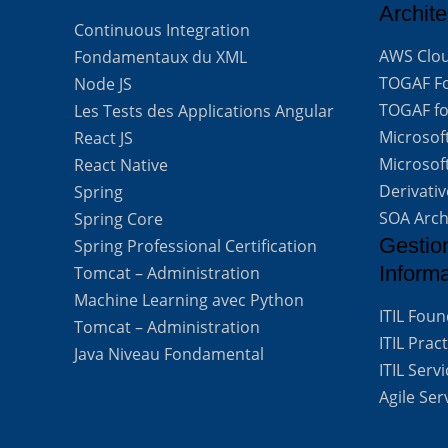
Archite
Continuous Integration
AWS Clou
Fondamentaux du XML
TOGAF For
Node JS
TOGAF for
Les Tests des Applications Angular
Microsof
React JS
Microsof
React Native
Derivati
Spring
SOA Arch
Spring Core
Gestio
Spring Professional Certification
Inform
Tomcat – Administration
Machine Learning avec Python
ITIL Fou
Tomcat – Administration
ITIL Prac
Java Niveau Fondamental
ITIL Ser
Agile Se