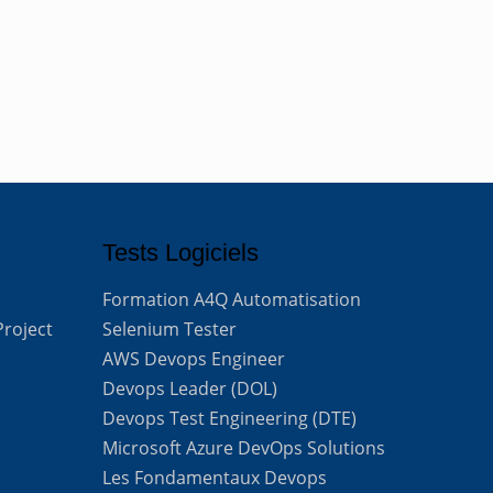
Tests Logiciels
Formation A4Q Automatisation
Project
Selenium Tester
AWS Devops Engineer
Devops Leader (DOL)
Devops Test Engineering (DTE)
Microsoft Azure DevOps Solutions
Les Fondamentaux Devops