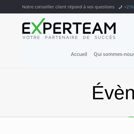
Notre conseiller client répond à vos questions
+216
Accueil
Qui sommes-nous
Évèn