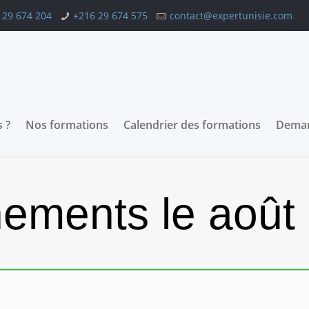
 29 674 204
+216 29 674 575
contact@expertunisie.com
 ?
Nos formations
Calendrier des formations
Deman
ements le août