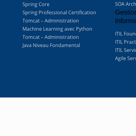
SOA Arch
Spring Core
Gestio
Spring Professional Certification
Inform
Tomcat – Administration
Machine Learning avec Python
ITIL Fou
Tomcat – Administration
ITIL Prac
Java Niveau Fondamental
ITIL Ser
Agile Se