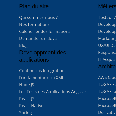
Plan du site
Métiers
Qui sommes-nous ?
Testeur 
Nos formations
Développe
Calendrier des formations
Développ
Demander un devis
Marketing
Blog
UX/UI De
Développment des
Respons
applications
IT Acquis
Archite
Continuous Integration
AWS Clou
Fondamentaux du XML
TOGAF For
Node JS
TOGAF for
Les Tests des Applications Angular
Microsof
React JS
Microsof
React Native
Derivati
Spring