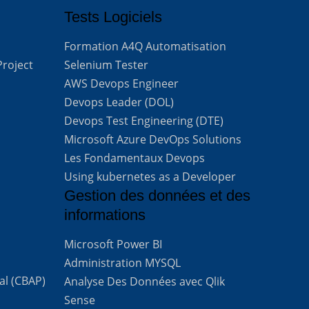
Tests Logiciels
Formation A4Q Automatisation
Project
Selenium Tester
AWS Devops Engineer
Devops Leader (DOL)
Devops Test Engineering (DTE)
Microsoft Azure DevOps Solutions
Les Fondamentaux Devops
Using kubernetes as a Developer
Gestion des données et des
informations
Microsoft Power BI
Administration MYSQL
al (CBAP)
Analyse Des Données avec Qlik
Sense