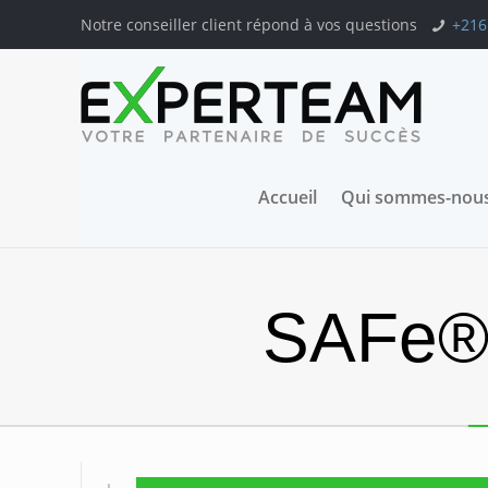
Notre conseiller client répond à vos questions
+216
Accueil
Qui sommes-nous
SAFe® 