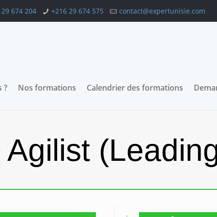
 29 674 204
+216 29 674 575
contact@expertunisie.com
 ?
Nos formations
Calendrier des formations
Deman
Agilist (Leadin