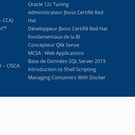
Oracle 12c Tuning
Administrateur Jboss Certifié Red
 – CCA)
Hat
st™
Développeur Jboss Certifié Red Hat
Fondamentaux de la BI
Concepteur Qlik Sense
MCSA : Web Applications
Base de Données SQL Server 2019
r – CISCA
Introduction to Shell Scripting
Managing Containers With Docker