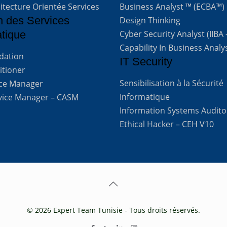
itecture Orientée Services
Business Analyst ™ (ECBA™)
n des Services
Design Thinking
atique
Cyber Security Analyst (IIBA
Capability In Business Analy
ndation
IT Security
titioner
Sensibilisation à la Sécurité
vice Manager
Informatique
rvice Manager – CASM
Information Systems Audito
Ethical Hacker – CEH V10
© 2026 Expert Team Tunisie - Tous droits réservés.