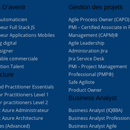
 D’avenir
Gestion des projets
Automaticien
Agile Process Owner (CAPO)
ur Full Stack JS
PMI – Certified Associate in 
eur Applications Mobiles
Management (CAPM)®
 digital
Agile Leadership
signer
Adminisration Jira
able commerciale
Jira Service Desk
ition Talent
PMI – Project Management
cture
Professional (PMP®)
Safe Agiliste
d Practitioner Essentials
Product Owner
 Practitioners Level 1
Business Analyst
 practitioners Level 2
t Azure Administrateur
Business Analyst (IQBBA)
t Azure Architecture
Business Analyst Profession
ves (Advanced)
Business Analyst Agile