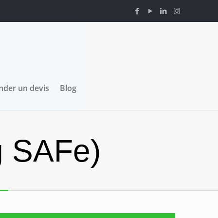
der un devis
Blog
g SAFe)