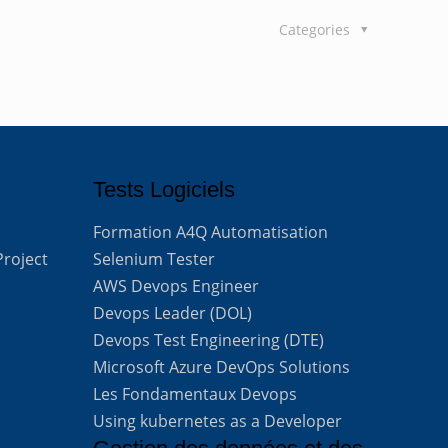
Categories
Tests Logiciels
Formation A4Q Automatisation
Project
Selenium Tester
AWS Devops Engineer
Devops Leader (DOL)
Devops Test Engineering (DTE)
Microsoft Azure DevOps Solutions
Les Fondamentaux Devops
Using kubernetes as a Developer