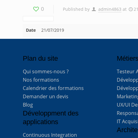
0
Published by
admin4863
at
2
Date
21/07/2019
Plan du site
Métiers
Qui sommes-nous ?
Testeur 
Nos formations
Développe
Calendrier des formations
Développ
Demander un devis
Marketing
Blog
UX/UI De
Développment des
Respons
applications
IT Acquis
Archite
Continuous Integration