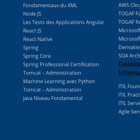
AWS Clou
Fondamentaux du XML
TOGAF For
Node JS
TOGAF for
Les Tests des Applications Angular
Microsof
React JS
Microsof
React Native
Derivati
Spring
SOA Arch
Spring Core
Gestio
Spring Professional Certification
Inform
Tomcat – Administration
Machine Learning avec Python
ITIL Fou
Tomcat – Administration
ITIL Prac
Java Niveau Fondamental
ITIL Ser
Agile Se