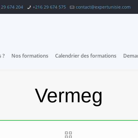
 29 674 204
+216 29 674 575
contact@expertunisie.com
 ?
Nos formations
Calendrier des formations
Deman
Vermeg