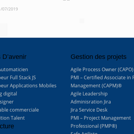
1/07/2019
 D’avenir
Gestion des projets
Automaticien
Agile Process Owner (CAPO)
ur Full Stack JS
PMI – Certified Associate in 
eur Applications Mobiles
Management (CAPM)®
 digital
Agile Leadership
signer
Adminisration Jira
able commerciale
Jira Service Desk
ition Talent
PMI – Project Management
cture
Professional (PMP®)