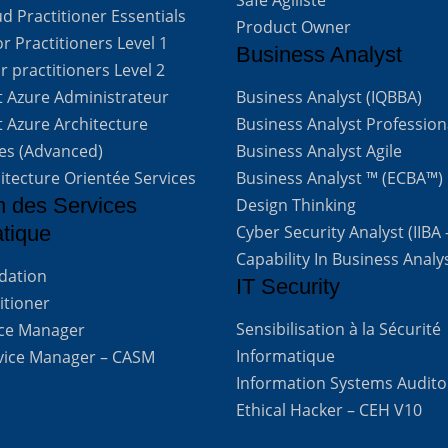
Safe Agiliste
d Practitioner Essentials
Product Owner
 Practitioners Level 1
Business Analyst
 practitioners Level 2
t Azure Administrateur
Business Analyst (IQBBA)
t Azure Architecture
Business Analyst Profession
ves (Advanced)
Business Analyst Agile
itecture Orientée Services
Business Analyst ™ (ECBA™)
n des Services
Design Thinking
atique
Cyber Security Analyst (IIBA
Capability In Business Analy
ndation
IT Security
titioner
Sensibilisation à la Sécurité
vice Manager
Informatique
rvice Manager – CASM
Information Systems Audito
Ethical Hacker – CEH V10