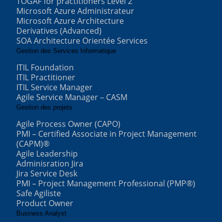
TOGAF for practitioners Level 2
Microsoft Azure Administrateur
Microsoft Azure Architecture
Derivatives (Advanced)
SOA Architecture Orientée Services
Gestion des Services Informatique
ITIL Foundation
ITIL Practitioner
ITIL Service Manager
Agile Service Manager – CASM
Gestion des projets
Agile Process Owner (CAPO)
PMI – Certified Associate in Project Management
(CAPM)®
Agile Leadership
Adminisration Jira
Jira Service Desk
PMI – Project Management Professional (PMP®)
Safe Agiliste
Product Owner
Business Analyst