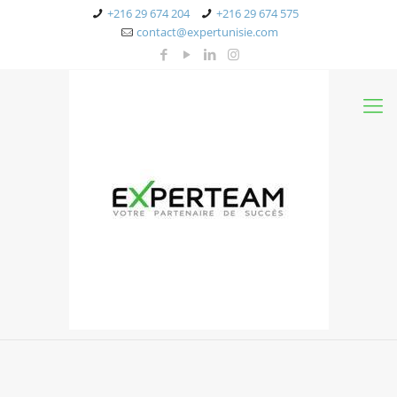
+216 29 674 204
+216 29 674 575
contact@expertunisie.com