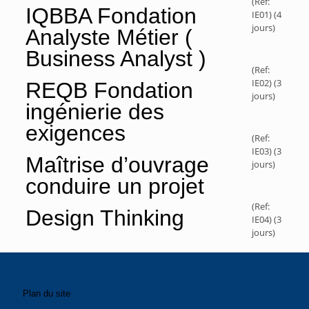
(Ref:
IQBBA Fondation
IE01) (4
jours)
Analyste Métier (
Business Analyst )
(Ref:
IE02) (3
REQB Fondation
jours)
ingénierie des
exigences
(Ref:
IE03) (3
Maîtrise d’ouvrage
jours)
conduire un projet
(Ref:
Design Thinking
IE04) (3
jours)
Plan du site