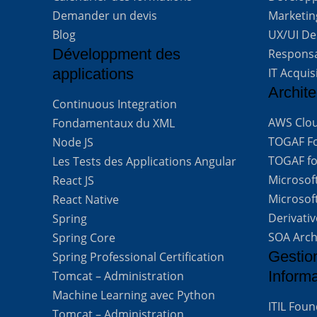
Demander un devis
Marketing
Blog
UX/UI De
Développment des
Respons
applications
IT Acquis
Archite
Continuous Integration
AWS Clou
Fondamentaux du XML
TOGAF For
Node JS
TOGAF for
Les Tests des Applications Angular
Microsof
React JS
Microsof
React Native
Derivati
Spring
SOA Arch
Spring Core
Gestio
Spring Professional Certification
Inform
Tomcat – Administration
Machine Learning avec Python
ITIL Fou
Tomcat – Administration