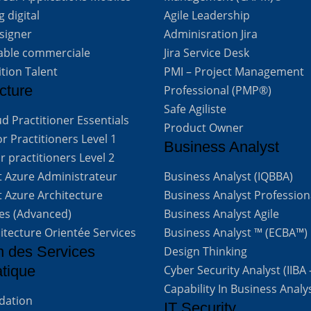
 digital
Agile Leadership
signer
Adminisration Jira
able commerciale
Jira Service Desk
ition Talent
PMI – Project Management
cture
Professional (PMP®)
Safe Agiliste
d Practitioner Essentials
Product Owner
 Practitioners Level 1
Business Analyst
 practitioners Level 2
t Azure Administrateur
Business Analyst (IQBBA)
t Azure Architecture
Business Analyst Profession
ves (Advanced)
Business Analyst Agile
itecture Orientée Services
Business Analyst ™ (ECBA™)
n des Services
Design Thinking
atique
Cyber Security Analyst (IIBA
Capability In Business Analy
ndation
IT Security