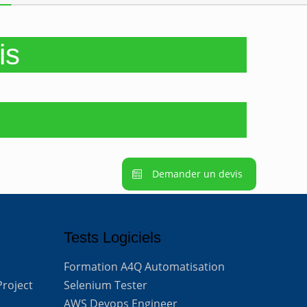
is
Demander un devis
Tests Logiciels
Formation A4Q Automatisation
Project
Selenium Tester
AWS Devops Engineer