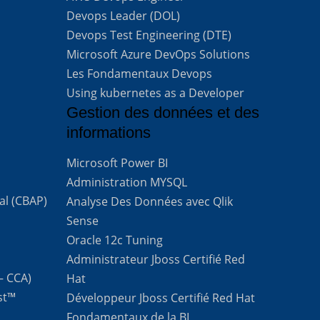
Devops Leader (DOL)
Devops Test Engineering (DTE)
Microsoft Azure DevOps Solutions
Les Fondamentaux Devops
Using kubernetes as a Developer
Gestion des données et des
informations
Microsoft Power BI
Administration MYSQL
al (CBAP)
Analyse Des Données avec Qlik
Sense
Oracle 12c Tuning
Administrateur Jboss Certifié Red
 – CCA)
Hat
st™
Développeur Jboss Certifié Red Hat
Fondamentaux de la BI