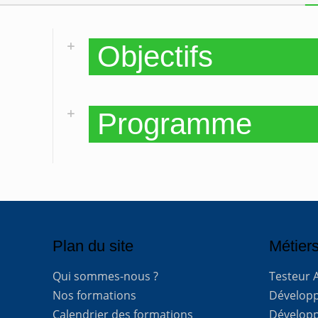
Objectifs
Programme
Plan du site
Métiers
Qui sommes-nous ?
Testeur 
Nos formations
Développe
Calendrier des formations
Développ