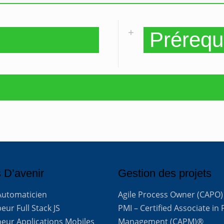
Prérequ
 D’avenir
Gestion des projets
Automaticien
Agile Process Owner (CAPO)
ur Full Stack JS
PMI – Certified Associate in 
eur Applications Mobiles
Management (CAPM)®