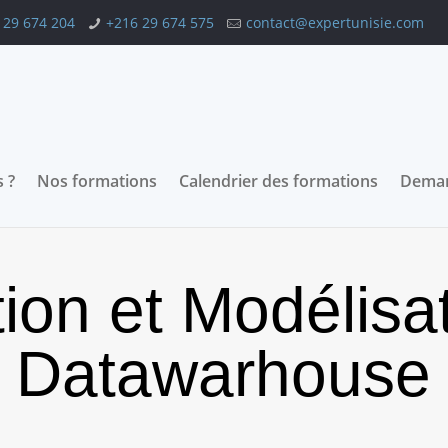
 29 674 204
+216 29 674 575
contact@expertunisie.com
 ?
Nos formations
Calendrier des formations
Deman
ion et Modélisat
Datawarhouse