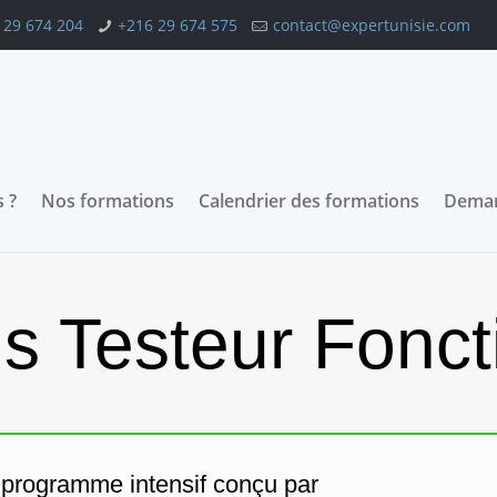
 29 674 204
+216 29 674 575
contact@expertunisie.com
 ?
Nos formations
Calendrier des formations
Deman
s Testeur Fonct
n programme intensif conçu par