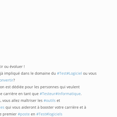
ir ou évoluer !
éjà impliqué dans le domaine du
#Test
#Logiciel
ou vous
onvertir
?
on est dédiée pour les personnes qui veulent
 carrière en tant que
#Testeur
#Informatique
.
 vous allez maîtriser les
#outils
et
ies
qui vous aideront à booster votre carrière et à
re premier
#poste
en
#Test
#logiciels