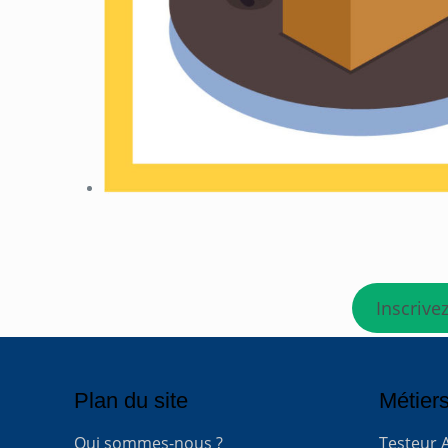
Inscrive
Plan du site
Métiers
Qui sommes-nous ?
Testeur 