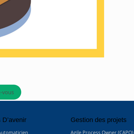
z-vous
 D’avenir
Gestion des projets
Automaticien
Agile Process Owner (CAPO)