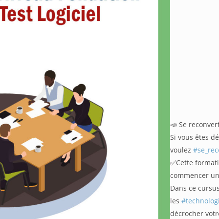
📣 Se reconvert
Si vous êtes d
voulez
#se_rec
✅Cette formati
commencer une
Dans ce cursus,
les
#technolog
décrocher vot