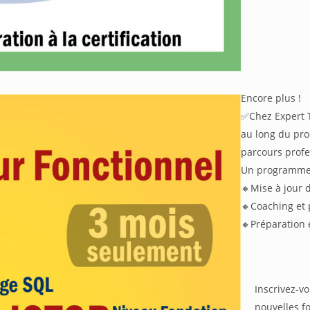
Encore plus !
✅Chez Expert 
au long du pro
parcours profe
Un programm
🔸Mise à jour 
🔸Coaching et 
🔸Préparation e
Inscrivez-v
nouvelles f