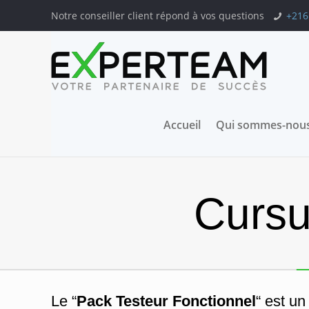
Notre conseiller client répond à vos questions
+216
Accueil
Qui sommes-nous
Cursu
Le “
Pack
Testeur Fonctionnel
“ est u