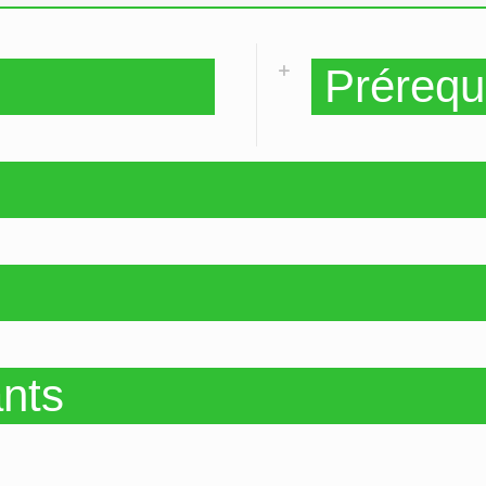
Prérequ
ants