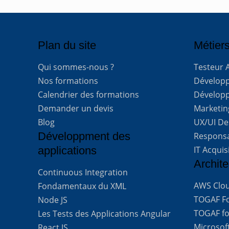
Plan du site
Métiers
Qui sommes-nous ?
Testeur 
Nos formations
Développe
Calendrier des formations
Développ
Demander un devis
Marketing
Blog
UX/UI De
Développment des
Respons
applications
IT Acquis
Archite
Continuous Integration
AWS Clou
Fondamentaux du XML
TOGAF For
Node JS
TOGAF for
Les Tests des Applications Angular
Microsof
React JS