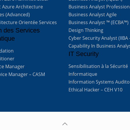
t Azure Architecture
Business Analyst Profession
ves (Advanced)
Business Analyst Agile
itecture Orientée Services
Business Analyst ™ (ECBA™)
n des Services
Design Thinking
atique
Cyber Security Analyst (IIBA
Capability In Business Analy
ndation
IT Security
titioner
Sensibilisation à la Sécurité
vice Manager
Informatique
rvice Manager – CASM
Information Systems Audito
Ethical Hacker – CEH V10