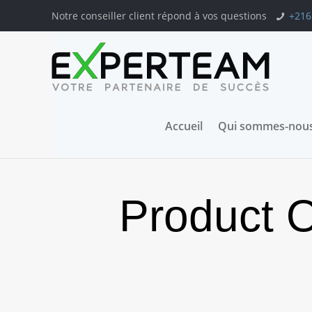
Notre conseiller client répond à vos questions
+216
Accueil
Qui sommes-nous
Product O