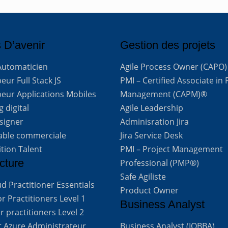
 D’avenir
Gestion des projets
Automaticien
Agile Process Owner (CAPO)
ur Full Stack JS
PMI – Certified Associate in 
eur Applications Mobiles
Management (CAPM)®
 digital
Agile Leadership
signer
Adminisration Jira
able commerciale
Jira Service Desk
ition Talent
PMI – Project Management
cture
Professional (PMP®)
Safe Agiliste
d Practitioner Essentials
Product Owner
 Practitioners Level 1
Business Analyst
 practitioners Level 2
t Azure Administrateur
Business Analyst (IQBBA)