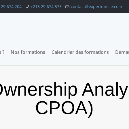
 29 674 204
+216 29 674 575
contact@expertunisie.com
 ?
Nos formations
Calendrier des formations
Deman
wnership Analy
CPOA)