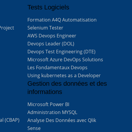
Tests Logiciels
Formation A4Q Automatisation
Project
Selenium Tester
AWS Devops Engineer
Devops Leader (DOL)
Devops Test Engineering (DTE)
Microsoft Azure DevOps Solutions
Les Fondamentaux Devops
Using kubernetes as a Developer
Gestion des données et des
informations
Microsoft Power BI
Administration MYSQL
al (CBAP)
Analyse Des Données avec Qlik
Sense