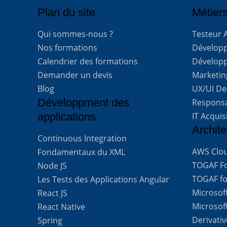
Plan du site
Métiers
Qui sommes-nous ?
Testeur 
Nos formations
Développe
Calendrier des formations
Développ
Demander un devis
Marketing
Blog
UX/UI De
Développment des
Respons
applications
IT Acquis
Archite
Continuous Integration
AWS Clou
Fondamentaux du XML
TOGAF For
Node JS
TOGAF for
Les Tests des Applications Angular
Microsof
React JS
Microsof
React Native
Derivati
Spring