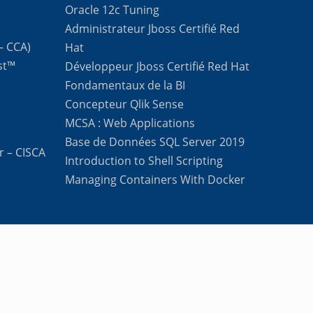
Oracle 12c Tuning
Administrateur Jboss Certifié Red
 – CCA)
Hat
st™
Développeur Jboss Certifié Red Hat
Fondamentaux de la BI
Concepteur Qlik Sense
MCSA : Web Applications
Base de Données SQL Server 2019
r – CISCA
Introduction to Shell Scripting
Managing Containers With Docker