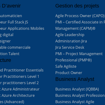
 D’avenir
Gestion des projets
Automaticien
Agile Process Owner (CAPO)
ur Full Stack JS
PMI – Certified Associate in 
eur Applications Mobiles
Management (CAPM)®
 digital
Agile Leadership
signer
Adminisration Jira
able commerciale
Jira Service Desk
ition Talent
PMI – Project Management
cture
Professional (PMP®)
Safe Agiliste
d Practitioner Essentials
Product Owner
 Practitioners Level 1
Business Analyst
 practitioners Level 2
t Azure Administrateur
Business Analyst (IQBBA)
t Azure Architecture
Business Analyst Profession
ves (Advanced)
Business Analyst Agile