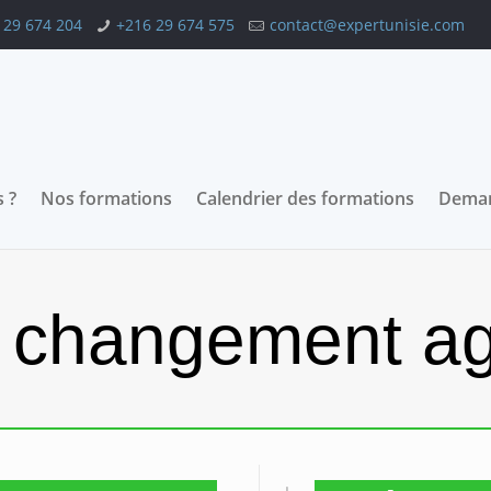
 29 674 204
+216 29 674 575
contact@expertunisie.com
 ?
Nos formations
Calendrier des formations
Deman
 changement a