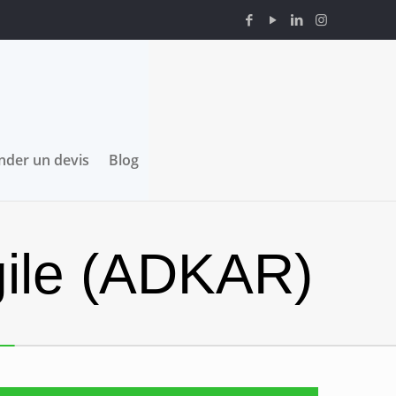
der un devis
Blog
gile (ADKAR)