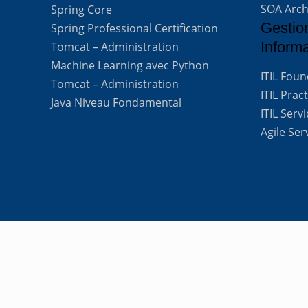
SOA Arch
Spring Core
Gestio
Spring Professional Certification
Inform
Tomcat – Administration
Machine Learning avec Python
ITIL Fou
Tomcat – Administration
ITIL Prac
Java Niveau Fondamental
ITIL Ser
Agile Se