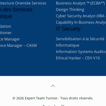
itecture Orientée Services
Business Analyst ™ (ECBA™)
n des Services
Design Thinking
atique
Cyber Security Analyst (IIBA
Capability In Business Analy
ndation
IT Security
titioner
Sensibilisation à la Sécurité
vice Manager
Informatique
rvice Manager – CASM
Information Systems Audito
Ethical Hacker – CEH V10
© 2026 Expert Team Tunisie - Tous droits réservés.