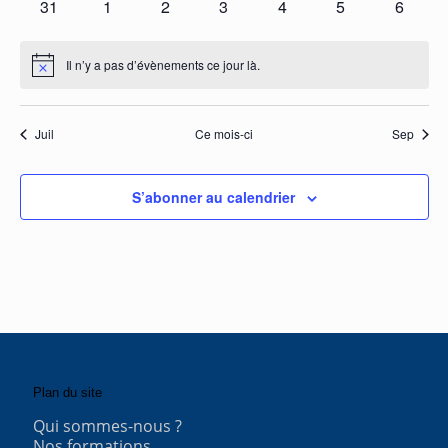
0
0
0
0
0
0
0
31
1
2
3
4
5
6
évènements
évènements
évènements
évènements
évènements
évènements
évènem
Il n’y a pas d’évènements ce jour là.
Notice
Juil
Ce mois-ci
Sep
S’abonner au calendrier
Plan du site
Qui sommes-nous ?
Nos formations