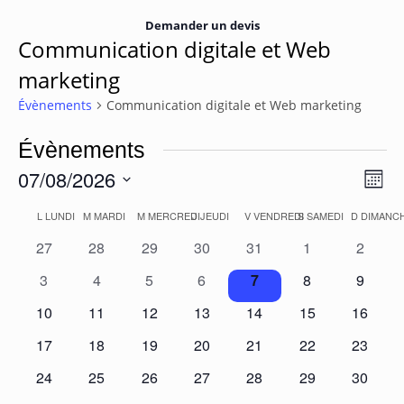
Demander un devis
Communication digitale et Web
marketing
Évènements
Communication digitale et Web marketing
Évènements
07/08/2026
Navi
Navi
Mois
de
Sélectionnez
par
Calendrier
L
LUNDI
M
MARDI
M
MERCREDI
J
JEUDI
V
VENDREDI
S
SAMEDI
D
DIMANC
une
vue
cons
date.
Évè
de
0
0
0
0
0
0
0
27
28
29
30
31
1
2
évènements
évènements
évènements
évènements
évènements
évènements
évènem
Évènements
0
0
0
0
0
0
0
3
4
5
6
7
8
9
évènements
évènements
évènements
évènements
évènements
évènements
évènem
0
0
0
0
0
0
0
10
11
12
13
14
15
16
évènements
évènements
évènements
évènements
évènements
évènements
évènem
0
0
0
0
0
0
0
17
18
19
20
21
22
23
évènements
évènements
évènements
évènements
évènements
évènements
évènem
0
0
0
0
0
0
0
24
25
26
27
28
29
30
évènements
évènements
évènements
évènements
évènements
évènements
évènem