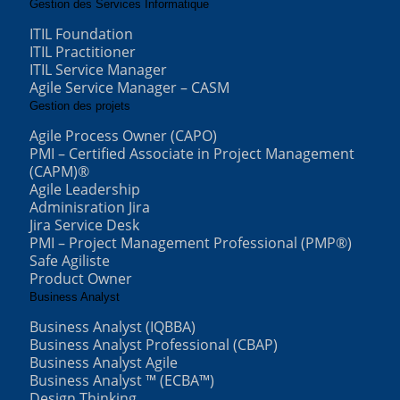
Gestion des Services Informatique
ITIL Foundation
ITIL Practitioner
ITIL Service Manager
Agile Service Manager – CASM
Gestion des projets
Agile Process Owner (CAPO)
PMI – Certified Associate in Project Management
(CAPM)®
Agile Leadership
Adminisration Jira
Jira Service Desk
PMI – Project Management Professional (PMP®)
Safe Agiliste
Product Owner
Business Analyst
Business Analyst (IQBBA)
Business Analyst Professional (CBAP)
Business Analyst Agile
Business Analyst ™ (ECBA™)
Design Thinking