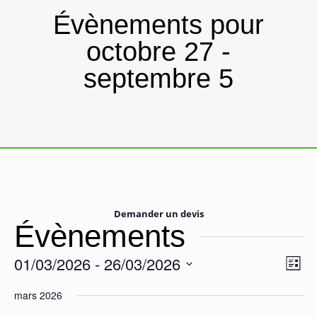
Évènements pour
octobre 27 -
septembre 5
Demander un devis
Évènements
01/03/2026
 - 
26/03/2026
Navi
Navi
Liste
de
Sélectionnez
par
une
mars 2026
vue
cons
date.
Évè